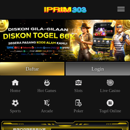
Beranda
Slot Online
Live Casino
Sportsbook
Arcade
Togel Online
Daftar
Login
Poker
Whatsapp
Home
Hot Games
Slots
Live Casino
Telegram
Sports
Arcade
Poker
Togel Online
Livechat