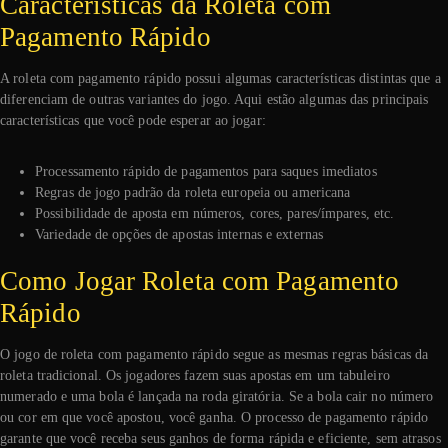
Características da Roleta com
Pagamento Rápido
A roleta com pagamento rápido possui algumas características distintas que a
diferenciam de outras variantes do jogo. Aqui estão algumas das principais
características que você pode esperar ao jogar:
Processamento rápido de pagamentos para saques imediatos
Regras de jogo padrão da roleta europeia ou americana
Possibilidade de aposta em números, cores, pares/ímpares, etc.
Variedade de opções de apostas internas e externas
Como Jogar Roleta com Pagamento
Rápido
O jogo de roleta com pagamento rápido segue as mesmas regras básicas da
roleta tradicional. Os jogadores fazem suas apostas em um tabuleiro
numerado e uma bola é lançada na roda giratória. Se a bola cair no número
ou cor em que você apostou, você ganha. O processo de pagamento rápido
garante que você receba seus ganhos de forma rápida e eficiente, sem atrasos